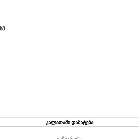
სმ
ᲙᲐᲚᲐᲗᲐᲨᲘ ᲓᲐᲛᲐᲢᲔᲑᲐ
გაზიარება: