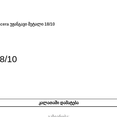
acera უჟანგავი მეტალი 18/10
8/10
ᲙᲐᲚᲐᲗᲐᲨᲘ ᲓᲐᲛᲐᲢᲔᲑᲐ
გაზიარება: