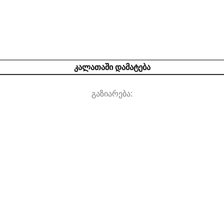
ᲙᲐᲚᲐᲗᲐᲨᲘ ᲓᲐᲛᲐᲢᲔᲑᲐ
გაზიარება: