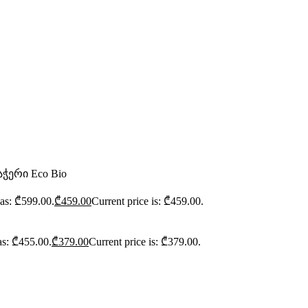
აჭერი Eco Bio
was: ₾599.00.
₾
459.00
Current price is: ₾459.00.
as: ₾455.00.
₾
379.00
Current price is: ₾379.00.